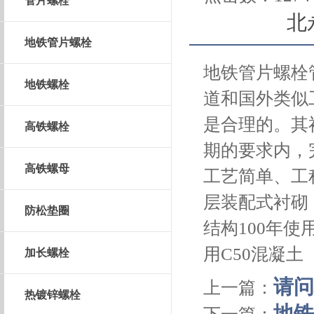
管片螺栓
北
地铁管片螺栓
地铁管片螺栓
地铁螺栓
道和国外类似
是合理的。其
高铁螺栓
期的要求内，
高铁螺母
工艺简单、工
层装配式衬砌
防松垫圈
结构100年使
用C50混凝土
加长螺栓
请问
上一篇：
热镀锌螺栓
地铁