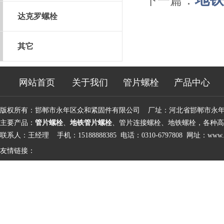
下一篇：
达克罗螺栓
其它
网站首页
关于我们
管片螺栓
产品中心
版权所有：邯郸市永年区众和紧固件有限公司 厂址：河北省邯郸市永
主要产品：
管片螺栓
、
地铁管片螺栓
、管片连接螺栓、地铁螺栓，各种高
联系人：王经理 手机：15188888385 电话：0310-6797808 网址：
www.d
友情链接：